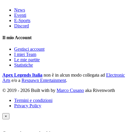
News
Eventi
E-Sports
Discord
Il mio Account
Gestisci account
I miei Team
Le mie partite
Statistiche
Apex Legends Italia
non è in alcun modo collegata ad
Electronic
Arts
e/o a
Respawn Entertainment
.
© 2019 - 2026 Built with
by
Marco Cusano
aka Rivenworth
Termini e condizioni
Privacy Policy
×