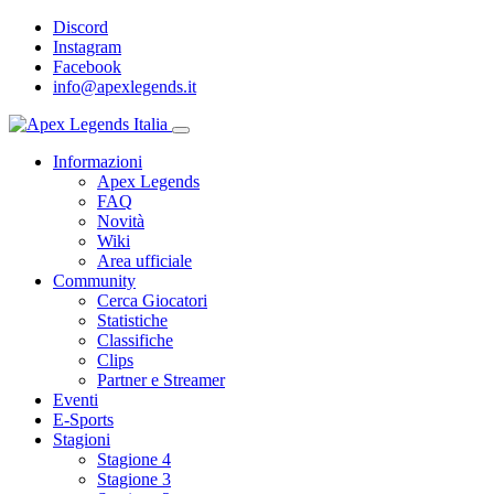
Discord
Instagram
Facebook
info@apexlegends.it
Informazioni
Apex Legends
FAQ
Novità
Wiki
Area ufficiale
Community
Cerca Giocatori
Statistiche
Classifiche
Clips
Partner e Streamer
Eventi
E-Sports
Stagioni
Stagione 4
Stagione 3